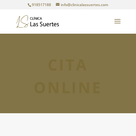
918517188
info@clinicalassuertes.com
CITA
ONLINE