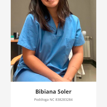
Bibiana Soler
Podóloga NC 838283284