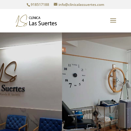
918517188
info@clinicalassuertes.com