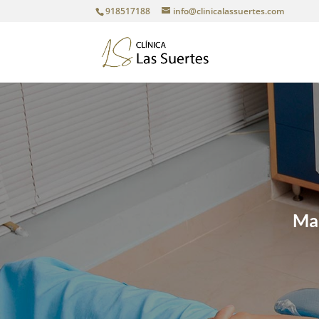
918517188
info@clinicalassuertes.com
Man