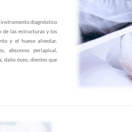
n instrumento diagnóstico
n de las estructuras y los
onto y el hueso alveolar.
es, abscesos periapical,
ia, daño óseo, dientes que